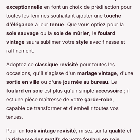
exceptionnelle
en font un choix de prédilection pour
toutes les femmes souhaitant ajouter une
touche
d'élégance
à leur
tenue
. Que vous optiez pour la
soie sauvage
ou la
soie de mûrier
, le
foulard
vintage
saura sublimer votre
style
avec finesse et
raffinement.
Adoptez ce
classique revisité
pour toutes les
occasions, qu'il s'agisse d'un
mariage vintage
, d'une
sortie en ville
ou d'une
journée au bureau
. Le
foulard en soie
est plus qu'un simple
accessoire
; il
est une pièce maîtresse de votre
garde-robe
,
capable de transformer et d'embellir toutes vos
tenues.
Pour un
look vintage revisité
, misez sur la
qualité
et
la
richesse des motifs
de votre
foulard en soie
.