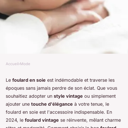
Accueil
›
Mode
MODE
Quel type de foulard en soie
Le
foulard en soie
est indémodable et traverse les
époques sans jamais perdre de son éclat. Que vous
est idéal pour un look vintage
souhaitiez adopter un
style vintage
ou simplement
revisité?
ajouter une
touche d'élégance
à votre tenue, le
foulard en soie est l'accessoire indispensable. En
Léonie
•
21 juin 2024
•
6 min de lecture
2024, le
foulard vintage
se réinvente, mêlant charme