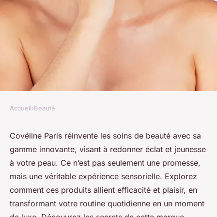
Accueil
›
Beauté
BEAUTÉ
Découvrez la gamme
Covéline Paris réinvente les soins de beauté avec sa
gamme innovante, visant à redonner éclat et jeunesse
cosmétique covéline paris :
à votre peau. Ce n’est pas seulement une promesse,
jeunesse retrouvée
mais une véritable expérience sensorielle. Explorez
comment ces produits allient efficacité et plaisir, en
Léonie
•
1 novembre 2024
•
8 min de lecture
transformant votre routine quotidienne en un moment