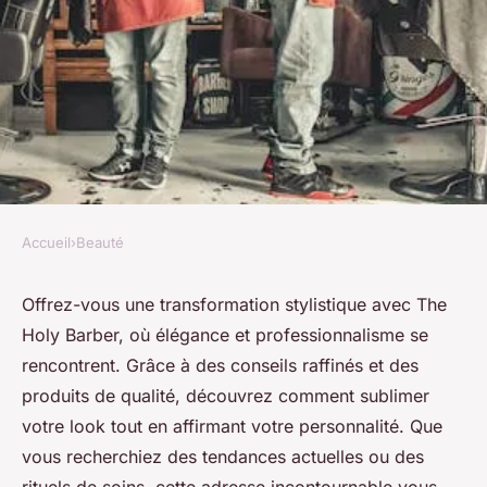
Accueil
›
Beauté
BEAUTÉ
Révélez votre style avec
Offrez-vous une transformation stylistique avec The
Holy Barber, où élégance et professionnalisme se
élégance avec The Holy Barber
rencontrent. Grâce à des conseils raffinés et des
produits de qualité, découvrez comment sublimer
Léonie
•
7 janvier 2025
•
9 min de lecture
votre look tout en affirmant votre personnalité. Que
vous recherchiez des tendances actuelles ou des